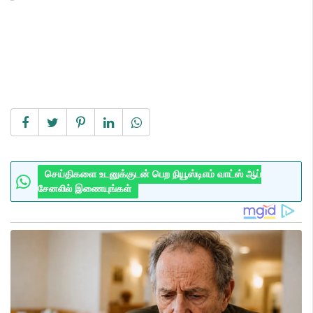
செய்திகளை உடனுக்குடன் பெற நியூஸ்டிஎம் வாட்ஸ் ஆப்
சேனலில் இணையுங்கள்