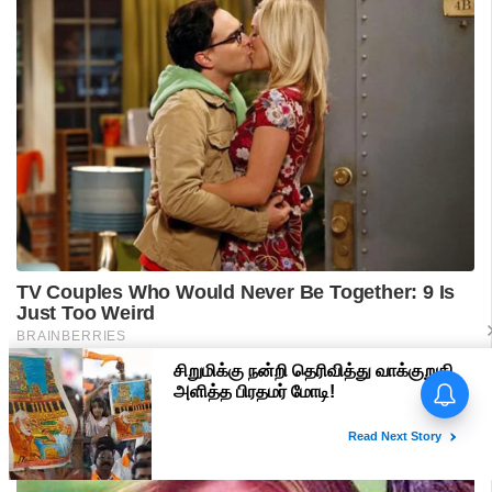
பிரதமர் மோடி வருகை -
மதுரையில் 'Go Back Modi'
போஸ்டர்களால் பரபரப்பு!