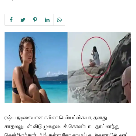
ரஷ்ய நடிகையான கமிலா பெல்யட்ஸ்கயா, தனது
காதலனுடன் விடுமுறையைக் கொண்டாட தாய்லாந்து
சென்றிருந்தார். அங்குள்ள கோ சாமுய் கடற்கரையில், லாட்