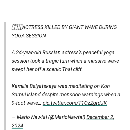
🇹🇭ACTRESS KILLED BY GIANT WAVE DURING
YOGA SESSION
A 24-year-old Russian actress's peaceful yoga
session took a tragic turn when a massive wave
swept her off a scenic Thai cliff.
Kamilla Belyatskaya was meditating on Koh
Samui island despite monsoon warnings when a
9-foot wave…
pic.twitter.com/T1OzZgrdJK
— Mario Nawfal (@MarioNawfal)
December 2,
2024