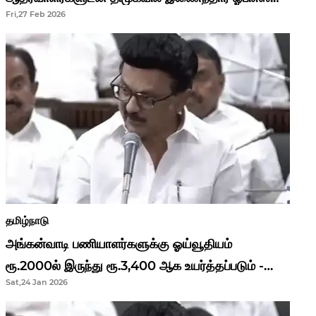
Fri,27 Feb 2026
தமிழ்நாடு
அங்கன்வாடி பணியாளர்களுக்கு ஓய்வூதியம்
ரூ.2000ல் இருந்து ரூ.3,400 ஆக உயர்த்தப்படும் -
Sat,24 Jan 2026
முதல்வர் மு.க.ஸ்டாலின்..!