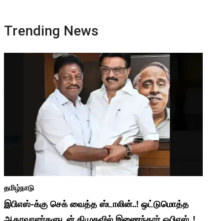
Trending News
தமிழ்நாடு
இபிஎஸ்-க்கு செக் வைத்த ஸ்டாலின்..! ஒட்டுமொத்த
ஆதரவாளர்களுடன் திமுகவில் இணைந்தார் ஓபிஎஸ்..!