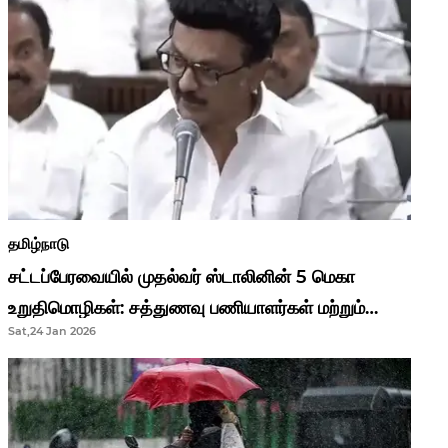
தமிழ்நாடு
சட்டப்பேரவையில் முதல்வர் ஸ்டாலினின் 5 மெகா
உறுதிமொழிகள்: சத்துணவு பணியாளர்கள் மற்றும்
Sat,24 Jan 2026
ஆசிரியர்களுக்கு ஜாக்பாட்!