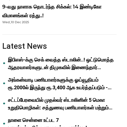
9-வது நாளாக தொடர்ந்த சிக்கல்: 14 இண்டிகோ
விமானங்கள் ரத்து..!
Wed,10 Dec 2025
Latest News
இபிஎஸ்-க்கு செக் வைத்த ஸ்டாலின்..! ஒட்டுமொத்த
ஆதரவாளர்களுடன் திமுகவில் இணைந்தார்
ஓபிஎஸ்..!
அங்கன்வாடி பணியாளர்களுக்கு ஓய்வூதியம்
ரூ.2000ல் இருந்து ரூ.3,400 ஆக உயர்த்தப்படும் -
முதல்வர் மு.க.ஸ்டாலின்..!
சட்டப்பேரவையில் முதல்வர் ஸ்டாலினின் 5 மெகா
உறுதிமொழிகள்: சத்துணவு பணியாளர்கள் மற்றும்
ஆசிரியர்களுக்கு ஜாக்பாட்!
நாளை சென்னை உட்பட 7