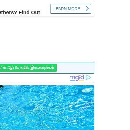
ாட்ஸ் ஆப் சேனலில் இணையுங்கள்