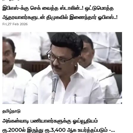
இபிஎஸ்-க்கு செக் வைத்த ஸ்டாலின்..! ஒட்டுமொத்த
ஆதரவாளர்களுடன் திமுகவில் இணைந்தார் ஓபிஎஸ்..!
Fri,27 Feb 2026
தமிழ்நாடு
அங்கன்வாடி பணியாளர்களுக்கு ஓய்வூதியம்
ரூ.2000ல் இருந்து ரூ.3,400 ஆக உயர்த்தப்படும் -