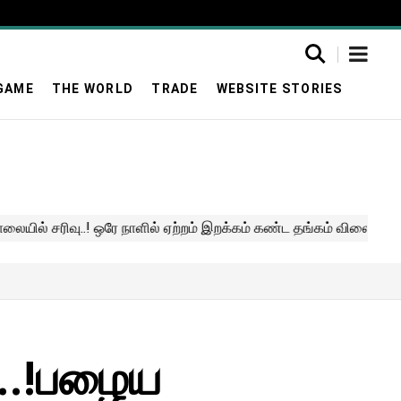
GAME
THE WORLD
TRADE
WEBSITE STORIES
I..!பழைய