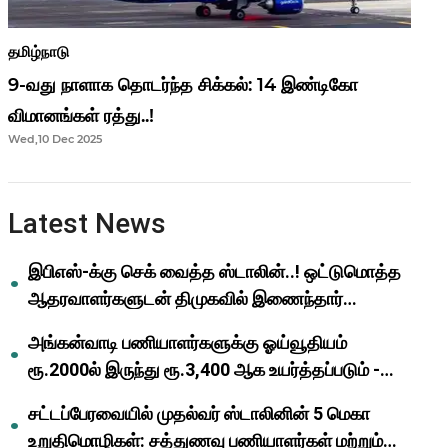
தமிழ்நாடு
9-வது நாளாக தொடர்ந்த சிக்கல்: 14 இண்டிகோ
விமானங்கள் ரத்து..!
Wed,10 Dec 2025
Latest News
இபிஎஸ்-க்கு செக் வைத்த ஸ்டாலின்..! ஒட்டுமொத்த
ஆதரவாளர்களுடன் திமுகவில் இணைந்தார்
ஓபிஎஸ்..!
அங்கன்வாடி பணியாளர்களுக்கு ஓய்வூதியம்
ரூ.2000ல் இருந்து ரூ.3,400 ஆக உயர்த்தப்படும் -
முதல்வர் மு.க.ஸ்டாலின்..!
சட்டப்பேரவையில் முதல்வர் ஸ்டாலினின் 5 மெகா
உறுதிமொழிகள்: சத்துணவு பணியாளர்கள் மற்றும்