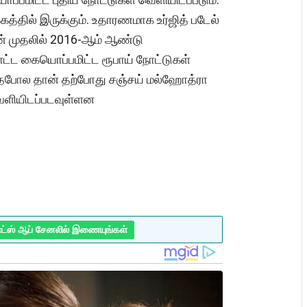
்தில் இருக்கும். உதாரணமாக உர்ஜித் படேல்
ன் முதலில் 2016-ஆம் ஆண்டு
ோட்ட கையொப்பமிட்ட ரூபாய் நோட்டுகள்
தேபோல தான் தற்போது சஞ்சய் மல்ஹோத்ரா
ெளியிடப்படவுள்ளன
ாட்ஸ் ஆப் சேனலில் இணையுங்கள்