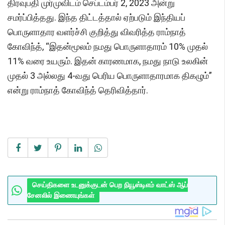
திரவுபதி முர்முவிடம் செப்டம்பர் 2, 2023 அன்று
சமர்ப்பித்தது. இந்த திட்டத்தால் ஏற்படும் இந்தியப்
பொருளாதார வளர்ச்சி குறித்து விவரித்த ராம்நாத்
கோவிந்த், “இதன்மூலம் நமது பொருளாதாரம் 10% முதல்
11% வரை உயரும். இதன் காரணமாக, நமது நாடு உலகின்
முதல் 3 அல்லது 4-வது பெரிய பொருளாதாரமாக திகழும்”
என்று ராம்நாத் கோவிந்த் தெரிவித்தார்.
செய்திகளை உடனுக்குடன் பெற நியூஸ்டிஎம் வாட்ஸ் ஆப்
சேனலில் இணையுங்கள்