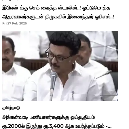
இபிஎஸ்-க்கு செக் வைத்த ஸ்டாலின்..! ஒட்டுமொத்த
ஆதரவாளர்களுடன் திமுகவில் இணைந்தார் ஓபிஎஸ்..!
Fri,27 Feb 2026
தமிழ்நாடு
அங்கன்வாடி பணியாளர்களுக்கு ஓய்வூதியம்
ரூ.2000ல் இருந்து ரூ.3,400 ஆக உயர்த்தப்படும் -