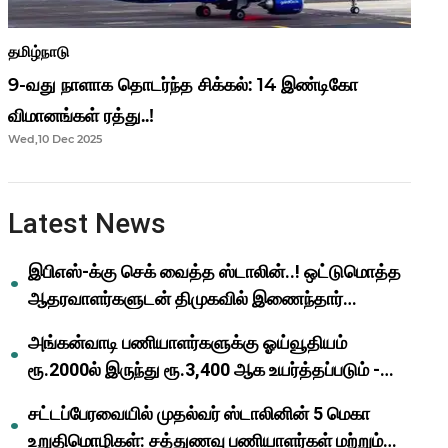
தமிழ்நாடு
9-வது நாளாக தொடர்ந்த சிக்கல்: 14 இண்டிகோ
விமானங்கள் ரத்து..!
Wed,10 Dec 2025
Latest News
இபிஎஸ்-க்கு செக் வைத்த ஸ்டாலின்..! ஒட்டுமொத்த
ஆதரவாளர்களுடன் திமுகவில் இணைந்தார்
ஓபிஎஸ்..!
அங்கன்வாடி பணியாளர்களுக்கு ஓய்வூதியம்
ரூ.2000ல் இருந்து ரூ.3,400 ஆக உயர்த்தப்படும் -
முதல்வர் மு.க.ஸ்டாலின்..!
சட்டப்பேரவையில் முதல்வர் ஸ்டாலினின் 5 மெகா
உறுதிமொழிகள்: சத்துணவு பணியாளர்கள் மற்றும்