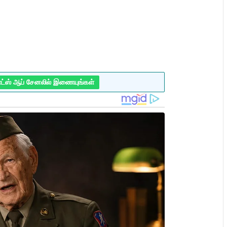
ாட்ஸ் ஆப் சேனலில் இணையுங்கள்