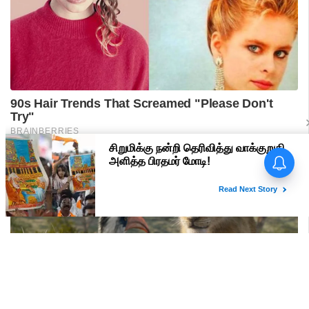
பிரதமர் மோடி வருகை -
மதுரையில் 'Go Back Modi'
போஸ்டர்களால் பரபரப்பு!