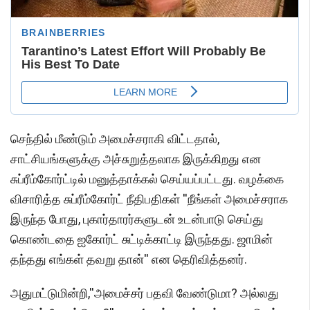
செந்தில் மீண்டும் அமைச்சராகி விட்டதால்,
சாட்சியங்களுக்கு அச்சுறுத்தலாக இருக்கிறது என
சுப்ரீம்கோர்ட்டில் மனுத்தாக்கல் செய்யப்பட்டது. வழக்கை
விசாரித்த சுப்ரீம்கோர்ட் நீதிபதிகள் ''நீங்கள் அமைச்சராக
இருந்த போது, புகார்தாரர்களுடன் உடன்பாடு செய்து
கொண்டதை ஐகோர்ட் சுட்டிக்காட்டி இருந்தது. ஜாமின்
தந்தது எங்கள் தவறு தான்'' என தெரிவித்தனர்.
அதுமட்டுமின்றி,''அமைச்சர் பதவி வேண்டுமா? அல்லது