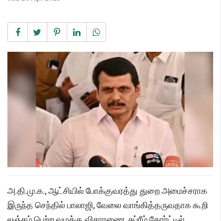
அ.தி.மு.க., ஆட்சியில் போக்குவரத்து துறை அமைச்சராக
இருந்த செந்தில் பாலாஜி, வேலை வாங்கித்தருவதாக கூறி
லஞ்சம் பெற்ற வழக்கு விசாரணை, சுப்ரீம் கோர்ட்டில்