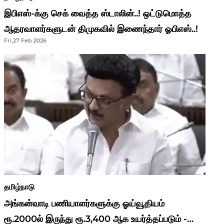
இபிஎஸ்-க்கு செக் வைத்த ஸ்டாலின்..! ஒட்டுமொத்த
ஆதரவாளர்களுடன் திமுகவில் இணைந்தார் ஓபிஎஸ்..!
Fri,27 Feb 2026
தமிழ்நாடு
அங்கன்வாடி பணியாளர்களுக்கு ஓய்வூதியம்
ரூ.2000ல் இருந்து ரூ.3,400 ஆக உயர்த்தப்படும் -