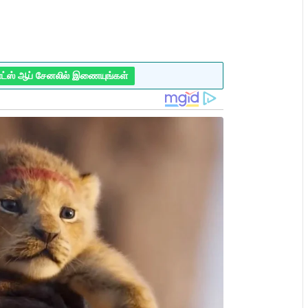
ாட்ஸ் ஆப் சேனலில் இணையுங்கள்