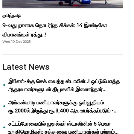
தமிழ்நாடு
9-வது நாளாக தொடர்ந்த சிக்கல்: 14 இண்டிகோ
விமானங்கள் ரத்து..!
Wed,10 Dec 2025
Latest News
இபிஎஸ்-க்கு செக் வைத்த ஸ்டாலின்..! ஒட்டுமொத்த
ஆதரவாளர்களுடன் திமுகவில் இணைந்தார்
ஓபிஎஸ்..!
அங்கன்வாடி பணியாளர்களுக்கு ஓய்வூதியம்
ரூ.2000ல் இருந்து ரூ.3,400 ஆக உயர்த்தப்படும் -
முதல்வர் மு.க.ஸ்டாலின்..!
சட்டப்பேரவையில் முதல்வர் ஸ்டாலினின் 5 மெகா
உறுதிமொழிகள்: சத்துணவு பணியாளர்கள் மற்றும்