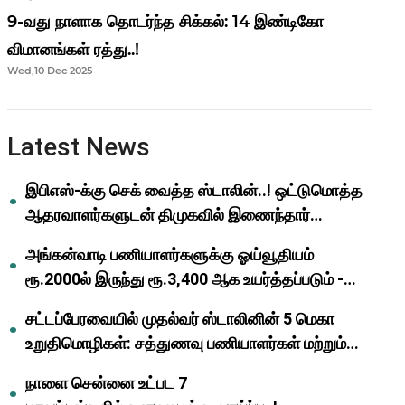
9-வது நாளாக தொடர்ந்த சிக்கல்: 14 இண்டிகோ
விமானங்கள் ரத்து..!
Wed,10 Dec 2025
Latest News
இபிஎஸ்-க்கு செக் வைத்த ஸ்டாலின்..! ஒட்டுமொத்த
ஆதரவாளர்களுடன் திமுகவில் இணைந்தார்
ஓபிஎஸ்..!
அங்கன்வாடி பணியாளர்களுக்கு ஓய்வூதியம்
ரூ.2000ல் இருந்து ரூ.3,400 ஆக உயர்த்தப்படும் -
முதல்வர் மு.க.ஸ்டாலின்..!
சட்டப்பேரவையில் முதல்வர் ஸ்டாலினின் 5 மெகா
உறுதிமொழிகள்: சத்துணவு பணியாளர்கள் மற்றும்
ஆசிரியர்களுக்கு ஜாக்பாட்!
நாளை சென்னை உட்பட 7