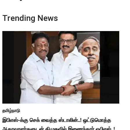
Trending News
தமிழ்நாடு
இபிஎஸ்-க்கு செக் வைத்த ஸ்டாலின்..! ஒட்டுமொத்த
ஆதரவாளர்களுடன் திமுகவில் இணைந்தார் ஓபிஎஸ்..!