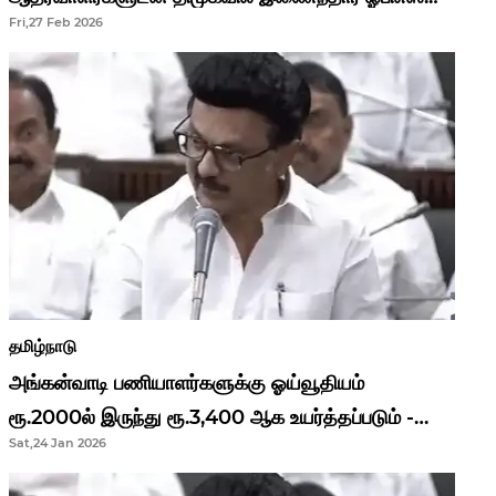
Fri,27 Feb 2026
தமிழ்நாடு
அங்கன்வாடி பணியாளர்களுக்கு ஓய்வூதியம்
ரூ.2000ல் இருந்து ரூ.3,400 ஆக உயர்த்தப்படும் -
Sat,24 Jan 2026
முதல்வர் மு.க.ஸ்டாலின்..!