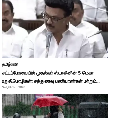
தமிழ்நாடு
சட்டப்பேரவையில் முதல்வர் ஸ்டாலினின் 5 மெகா
உறுதிமொழிகள்: சத்துணவு பணியாளர்கள் மற்றும்
Sat,24 Jan 2026
ஆசிரியர்களுக்கு ஜாக்பாட்!