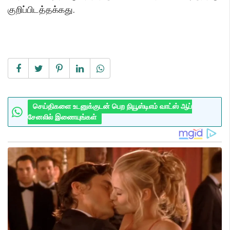
குறிப்பிடத்தக்கது.
செய்திகளை உடனுக்குடன் பெற நியூஸ்டிஎம் வாட்ஸ் ஆப்
சேனலில் இணையுங்கள்