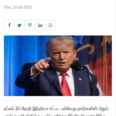
Thu, 10 Jul 2025
ஏப்ரல் 2ம் தேதி இந்தியா உட்பட பல்வேறு நாடுகளின் மீதும்
பரஸ்பர வரி விதித்த டிரம்ப், ஜூலை 9ம் தேதி வரை இந்த