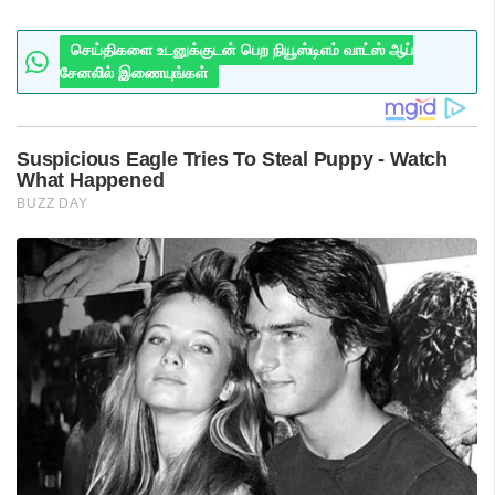
செய்திகளை உடனுக்குடன் பெற நியூஸ்டிஎம் வாட்ஸ் ஆப்
சேனலில் இணையுங்கள்