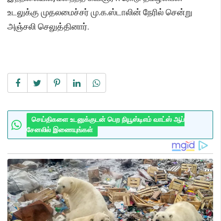
உடலுக்கு முதலமைச்சர் மு.க.ஸ்டாலின் நேரில் சென்று
அஞ்சலி செலுத்தினார்.
செய்திகளை உடனுக்குடன் பெற நியூஸ்டிஎம் வாட்ஸ் ஆப்
சேனலில் இணையுங்கள்