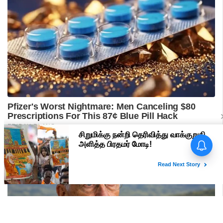
பிரதமர் மோடி வருகை -
மதுரையில் 'Go Back Modi'
போஸ்டர்களால் பரபரப்பு!