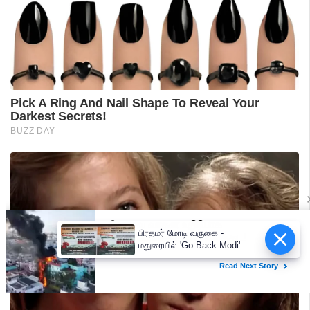
பிரதமர் மோடி வருகை -
மதுரையில் 'Go Back Modi'
போஸ்டர்களால் பரபரப்பு!