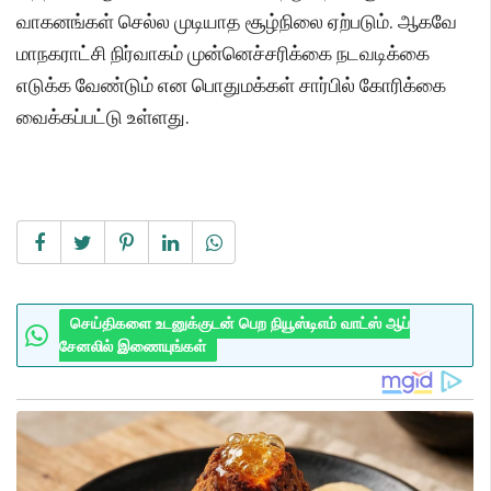
வாகனங்கள் செல்ல முடியாத சூழ்நிலை ஏற்படும். ஆகவே
மாநகராட்சி நிர்வாகம் முன்னெச்சரிக்கை நடவடிக்கை
எடுக்க வேண்டும் என பொதுமக்கள் சார்பில் கோரிக்கை
வைக்கப்பட்டு உள்ளது.
செய்திகளை உடனுக்குடன் பெற நியூஸ்டிஎம் வாட்ஸ் ஆப்
சேனலில் இணையுங்கள்