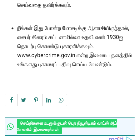
செய்வதை தவிர்க்கவும்.
நீங்கள் இது போன்ற மோசடிக்கு ஆளாகியிருந்தால்,
சைபர் கிரைம் கட்டணமில்லா உதவி எண் 1930ஐ
தொடர்பு கொண்டு புகாரளிக்கவும்.
www.cybercrime.gov.in என்ற இணைய தளத்தில்
உங்களது புகாரைப் பதிவு செய்ய வேண்டும்.
செய்திகளை உடனுக்குடன் பெற நியூஸ்டிஎம் வாட்ஸ் ஆப்
சேனலில் இணையுங்கள்