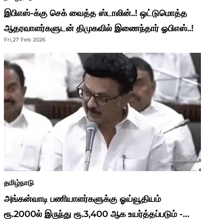
இபிஎஸ்-க்கு செக் வைத்த ஸ்டாலின்..! ஒட்டுமொத்த
ஆதரவாளர்களுடன் திமுகவில் இணைந்தார் ஓபிஎஸ்..!
Fri,27 Feb 2026
தமிழ்நாடு
அங்கன்வாடி பணியாளர்களுக்கு ஓய்வூதியம்
ரூ.2000ல் இருந்து ரூ.3,400 ஆக உயர்த்தப்படும் -