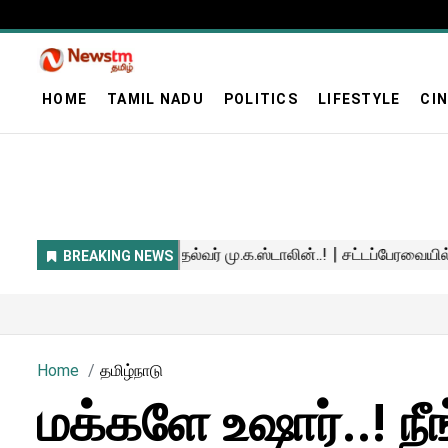
HOME
TAMIL NADU
POLITICS
LIFESTYLE
CI
Home
தமிழ்நாடு
மக்களே உஷார்..! ந