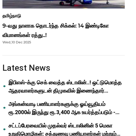
தமிழ்நாடு
9-வது நாளாக தொடர்ந்த சிக்கல்: 14 இண்டிகோ
விமானங்கள் ரத்து..!
Wed,10 Dec 2025
Latest News
இபிஎஸ்-க்கு செக் வைத்த ஸ்டாலின்..! ஒட்டுமொத்த
ஆதரவாளர்களுடன் திமுகவில் இணைந்தார்
ஓபிஎஸ்..!
அங்கன்வாடி பணியாளர்களுக்கு ஓய்வூதியம்
ரூ.2000ல் இருந்து ரூ.3,400 ஆக உயர்த்தப்படும் -
முதல்வர் மு.க.ஸ்டாலின்..!
சட்டப்பேரவையில் முதல்வர் ஸ்டாலினின் 5 மெகா
உறுதிமொழிகள்: சத்துணவு பணியாளர்கள் மற்றும்