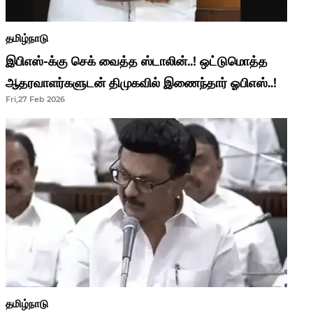
தமிழ்நாடு
இபிஎஸ்-க்கு செக் வைத்த ஸ்டாலின்..! ஒட்டுமொத்த
ஆதரவாளர்களுடன் திமுகவில் இணைந்தார் ஓபிஎஸ்..!
Fri,27 Feb 2026
தமிழ்நாடு