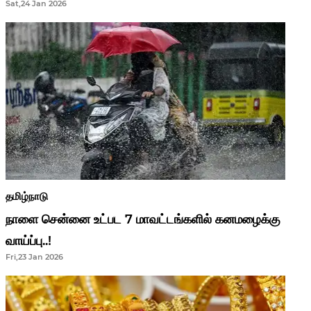
Sat,24 Jan 2026
ஆசிரியர்களுக்கு ஜாக்பாட்!
தமிழ்நாடு
நாளை சென்னை உட்பட 7 மாவட்டங்களில் கனமழைக்கு
வாய்ப்பு..!
Fri,23 Jan 2026