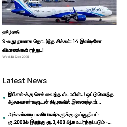
தமிழ்நாடு
9-வது நாளாக தொடர்ந்த சிக்கல்: 14 இண்டிகோ
விமானங்கள் ரத்து..!
Wed,10 Dec 2025
Latest News
இபிஎஸ்-க்கு செக் வைத்த ஸ்டாலின்..! ஒட்டுமொத்த
ஆதரவாளர்களுடன் திமுகவில் இணைந்தார்
ஓபிஎஸ்..!
அங்கன்வாடி பணியாளர்களுக்கு ஓய்வூதியம்
ரூ.2000ல் இருந்து ரூ.3,400 ஆக உயர்த்தப்படும் -