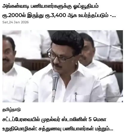
அங்கன்வாடி பணியாளர்களுக்கு ஓய்வூதியம்
ரூ.2000ல் இருந்து ரூ.3,400 ஆக உயர்த்தப்படும் -
Sat,24 Jan 2026
முதல்வர் மு.க.ஸ்டாலின்..!
தமிழ்நாடு
சட்டப்பேரவையில் முதல்வர் ஸ்டாலினின் 5 மெகா
உறுதிமொழிகள்: சத்துணவு பணியாளர்கள் மற்றும்