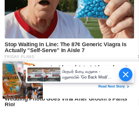
பிரதமர் மோடி வருகை -
மதுரையில் 'Go Back Modi'
போஸ்டர்களால் பரபரப்பு!