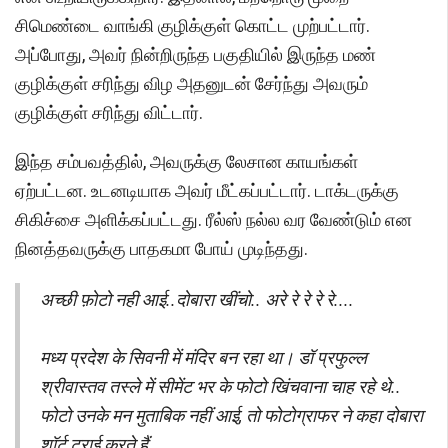
சிமெண்டை வாங்கி குழிக்குள் கொட்ட முற்பட்டார்.
அப்போது, அவர் நின்றிருந்த பகுதியில் இருந்த மண்
குழிக்குள் சரிந்து விழ அதனுடன் சேர்ந்து அவரும்
குழிக்குள் சரிந்து விட்டார்.
இந்த சம்பவத்தில், அவருக்கு லேசான காயங்கள்
ஏற்பட்டன. உடனடியாக அவர் மீட்கப்பட்டார். டாக்டருக்கு
சிகிச்சை அளிக்கப்பட்டது. ரீல்ஸ் நல்ல வர வேண்டும் என
நினத்தவருக்கு பாதகமா போய் முடிந்தது.
अच्छी फ़ोटो नही आई..दोबारा खींचो.. अरे रे रे रे रे....
मध्य प्रदेश के सिवनी में मंदिर बन रहा था। डॉ प्रफुल्ल
श्रीवास्तव तस्ले में सीमेंट भर के फोटो खिंचवाना चाह रहे थे..
फोटो उनके मन मुताबिक नहीं आई, तो फोटोग्राफर ने कहा दोबारा
शॉर्ट ट्राई करते हैं...