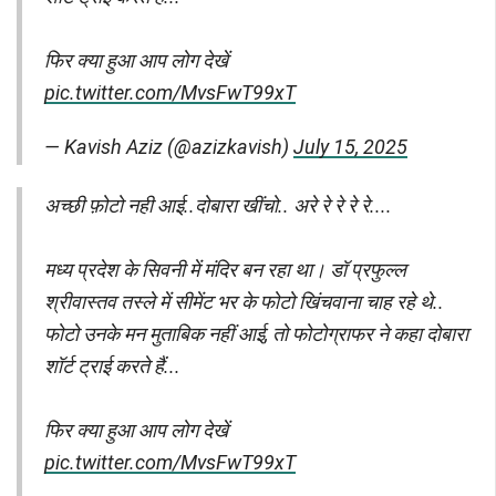
फिर क्या हुआ आप लोग देखें
pic.twitter.com/MvsFwT99xT
— Kavish Aziz (@azizkavish)
July 15, 2025
अच्छी फ़ोटो नही आई..दोबारा खींचो.. अरे रे रे रे रे....
मध्य प्रदेश के सिवनी में मंदिर बन रहा था। डॉ प्रफुल्ल
श्रीवास्तव तस्ले में सीमेंट भर के फोटो खिंचवाना चाह रहे थे..
फोटो उनके मन मुताबिक नहीं आई, तो फोटोग्राफर ने कहा दोबारा
शॉर्ट ट्राई करते हैं...
फिर क्या हुआ आप लोग देखें
pic.twitter.com/MvsFwT99xT