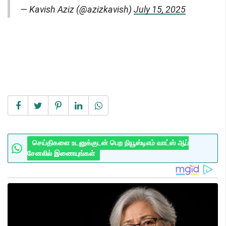
— Kavish Aziz (@azizkavish)
July 15, 2025
செய்திகளை உடனுக்குடன் பெற நியூஸ்டிஎம் வாட்ஸ் ஆப்
சேனலில் இணையுங்கள்