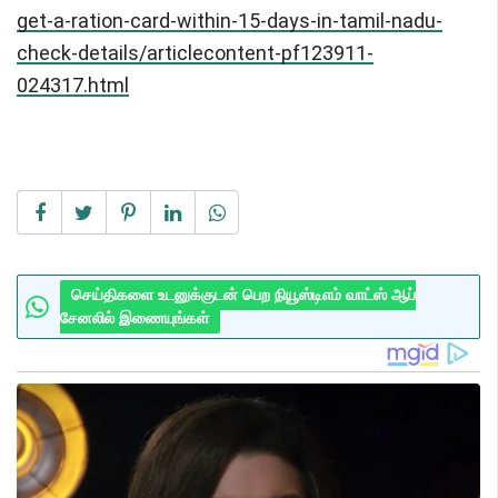
get-a-ration-card-within-15-days-in-tamil-nadu-
check-details/articlecontent-pf123911-
024317.html
செய்திகளை உடனுக்குடன் பெற நியூஸ்டிஎம் வாட்ஸ் ஆப்
சேனலில் இணையுங்கள்