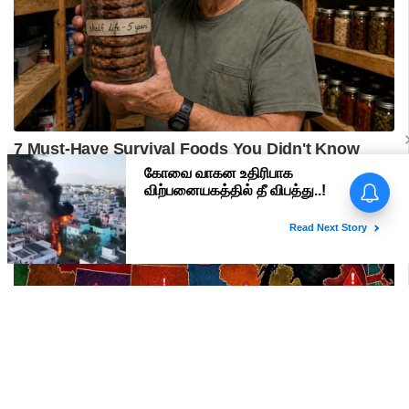
பிரதமர் மோடி வருகை -
மதுரையில் 'Go Back Modi'
போஸ்டர்களால் பரபரப்பு!