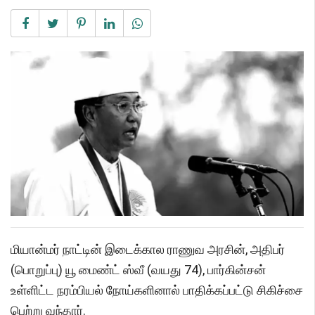
மியான்மர் நாட்டின் இடைக்கால ராணுவ அரசின், அதிபர்
(பொறுப்பு) யூ மைண்ட் ஸ்வீ (வயது 74), பார்கின்சன்
உள்ளிட்ட நரம்பியல் நோய்களினால் பாதிக்கப்பட்டு சிகிச்சை
பெற்று வந்தார்.