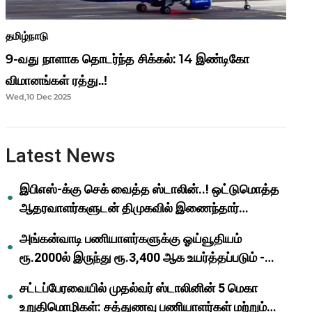
தமிழ்நாடு
9-வது நாளாக தொடர்ந்த சிக்கல்: 14 இண்டிகோ
விமானங்கள் ரத்து..!
Wed,10 Dec 2025
Latest News
இபிஎஸ்-க்கு செக் வைத்த ஸ்டாலின்..! ஒட்டுமொத்த
ஆதரவாளர்களுடன் திமுகவில் இணைந்தார்
ஓபிஎஸ்..!
அங்கன்வாடி பணியாளர்களுக்கு ஓய்வூதியம்
ரூ.2000ல் இருந்து ரூ.3,400 ஆக உயர்த்தப்படும் -
முதல்வர் மு.க.ஸ்டாலின்..!
சட்டப்பேரவையில் முதல்வர் ஸ்டாலினின் 5 மெகா
உறுதிமொழிகள்: சத்துணவு பணியாளர்கள் மற்றும்