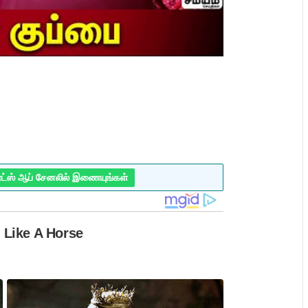
ாட்ஸ் ஆப் சேனலில் இணையுங்கள்