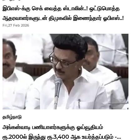
இபிஎஸ்-க்கு செக் வைத்த ஸ்டாலின்..! ஒட்டுமொத்த
ஆதரவாளர்களுடன் திமுகவில் இணைந்தார் ஓபிஎஸ்..!
Fri,27 Feb 2026
தமிழ்நாடு
அங்கன்வாடி பணியாளர்களுக்கு ஓய்வூதியம்
ரூ.2000ல் இருந்து ரூ.3,400 ஆக உயர்த்தப்படும் -