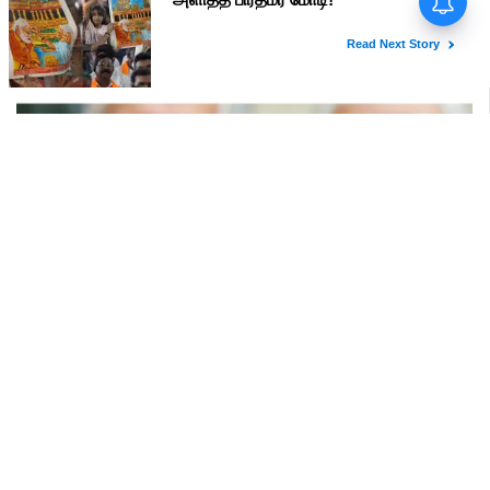
மதுரையில் 'Go Back Modi'
போஸ்டர்களால் பரபரப்பு!