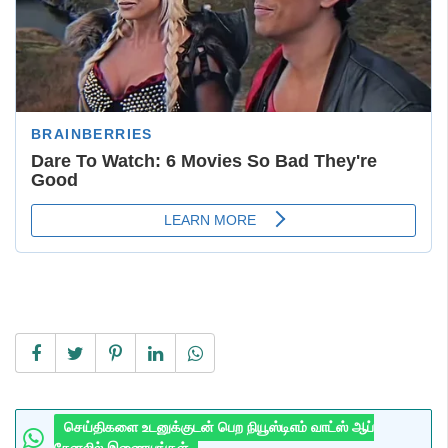
செய்திகளை உடனுக்குடன் பெற நியூஸ்டிஎம் வாட்ஸ் ஆப்