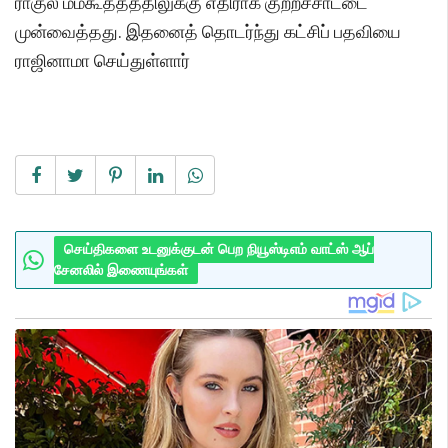
ராகுல் மம்கூத்தத்திலுக்கு எதிராக குற்றச்சாட்டை
முன்வைத்தது. இதனைத் தொடர்ந்து கட்சிப் பதவியை
ராஜினாமா செய்துள்ளார்
செய்திகளை உடனுக்குடன் பெற நியூஸ்டிஎம் வாட்ஸ் ஆப்
சேனலில் இணையுங்கள்