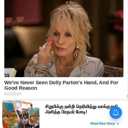
பிரதமர் மோடி வருகை -
மதுரையில் 'Go Back Modi'
போஸ்டர்களால் பரபரப்பு!