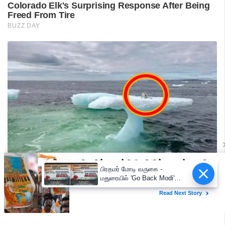
பிரதமர் மோடி வருகை -
மதுரையில் 'Go Back Modi'
போஸ்டர்களால் பரபரப்பு!