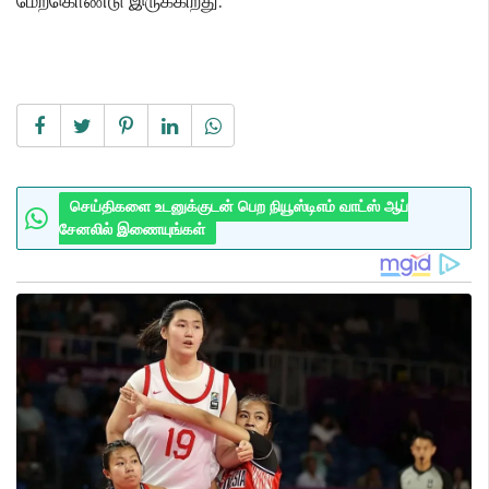
மேற்கொண்டு இருக்கிறது.
செய்திகளை உடனுக்குடன் பெற நியூஸ்டிஎம் வாட்ஸ் ஆப்
சேனலில் இணையுங்கள்