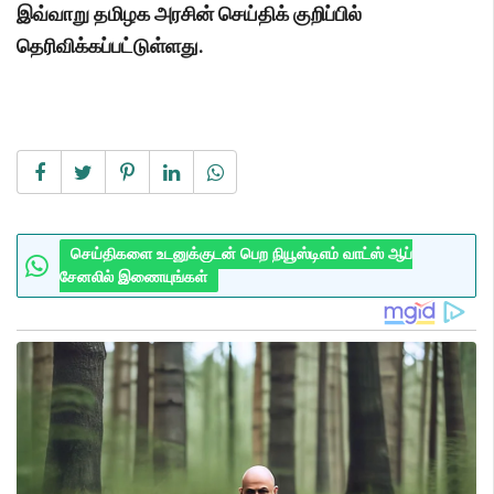
இவ்வாறு தமிழக அரசின் செய்திக் குறிப்பில்
தெரிவிக்கப்பட்டுள்ளது.
செய்திகளை உடனுக்குடன் பெற நியூஸ்டிஎம் வாட்ஸ் ஆப்
சேனலில் இணையுங்கள்