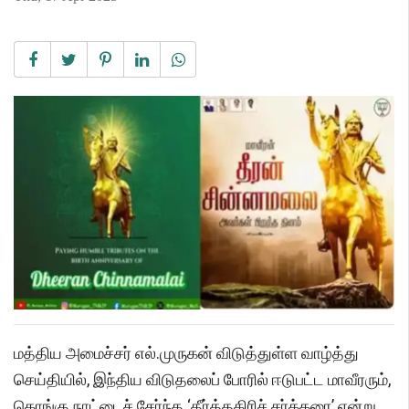
மத்திய அமைச்சர் எல்.முருகன் விடுத்துள்ள வாழ்த்து
செய்தியில், இந்திய விடுதலைப் போரில் ஈடுபட்ட மாவீரரும்,
கொங்கு நாட்டைச் சேர்ந்த ‘தீர்த்தகிரிச் சர்க்கரை’ என்று