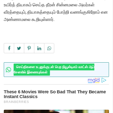
உயிர்த் தியாகம் செய்த தீரன் சின்னமலை அவர்கள்
வீரத்தையும், தியாகத்தையும் போற்றி வணங்குகிறோம் என
அண்ணாமலை கூறியுள்ளார்.
செய்திகளை உடனுக்குடன் பெற நியூஸ்டிஎம் வாட்ஸ் ஆப்
சேனலில் இணையுங்கள்