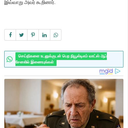
இவ்வாறு அவர் கூறினார்.
செய்திகளை உடனுக்குடன் பெற நியூஸ்டிஎம் வாட்ஸ் ஆப்
சேனலில் இணையுங்கள்