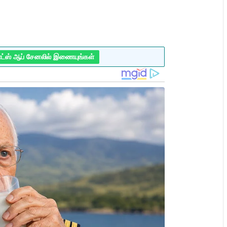
ாட்ஸ் ஆப் சேனலில் இணையுங்கள்