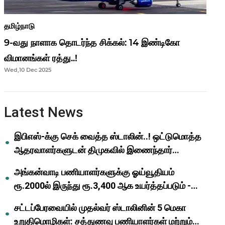
தமிழ்நாடு
9-வது நாளாக தொடர்ந்த சிக்கல்: 14 இண்டிகோ
விமானங்கள் ரத்து..!
Wed,10 Dec 2025
Latest News
இபிஎஸ்-க்கு செக் வைத்த ஸ்டாலின்..! ஒட்டுமொத்த
ஆதரவாளர்களுடன் திமுகவில் இணைந்தார்
ஓபிஎஸ்..!
அங்கன்வாடி பணியாளர்களுக்கு ஓய்வூதியம்
ரூ.2000ல் இருந்து ரூ.3,400 ஆக உயர்த்தப்படும் -
முதல்வர் மு.க.ஸ்டாலின்..!
சட்டப்பேரவையில் முதல்வர் ஸ்டாலினின் 5 மெகா
உறுதிமொழிகள்: சத்துணவு பணியாளர்கள் மற்றும்