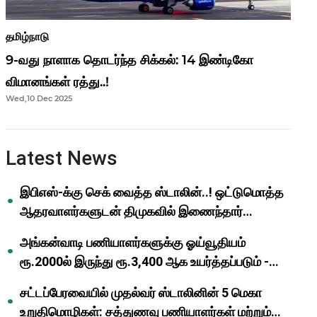
தமிழ்நாடு
9-வது நாளாக தொடர்ந்த சிக்கல்: 14 இண்டிகோ
விமானங்கள் ரத்து..!
Wed,10 Dec 2025
Latest News
இபிஎஸ்-க்கு செக் வைத்த ஸ்டாலின்..! ஒட்டுமொத்த
ஆதரவாளர்களுடன் திமுகவில் இணைந்தார்
ஓபிஎஸ்..!
அங்கன்வாடி பணியாளர்களுக்கு ஓய்வூதியம்
ரூ.2000ல் இருந்து ரூ.3,400 ஆக உயர்த்தப்படும் -
முதல்வர் மு.க.ஸ்டாலின்..!
சட்டப்பேரவையில் முதல்வர் ஸ்டாலினின் 5 மெகா
உறுதிமொழிகள்: சத்துணவு பணியாளர்கள் மற்றும்