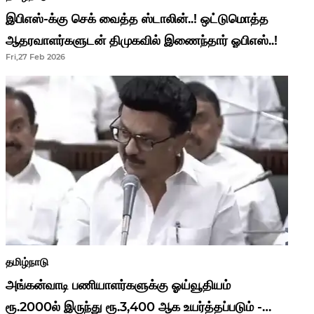
இபிஎஸ்-க்கு செக் வைத்த ஸ்டாலின்..! ஒட்டுமொத்த
ஆதரவாளர்களுடன் திமுகவில் இணைந்தார் ஓபிஎஸ்..!
Fri,27 Feb 2026
தமிழ்நாடு
அங்கன்வாடி பணியாளர்களுக்கு ஓய்வூதியம்
ரூ.2000ல் இருந்து ரூ.3,400 ஆக உயர்த்தப்படும் -