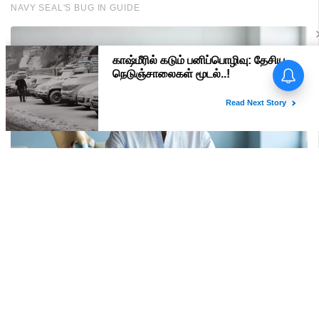
பிரதமர் மோடி வருகை -
மதுரையில் 'Go Back Modi'
போஸ்டர்களால் பரபரப்பு!