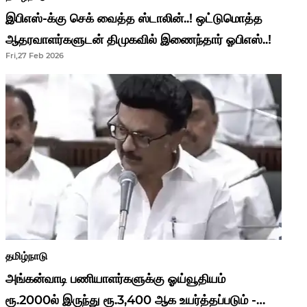
இபிஎஸ்-க்கு செக் வைத்த ஸ்டாலின்..! ஒட்டுமொத்த
ஆதரவாளர்களுடன் திமுகவில் இணைந்தார் ஓபிஎஸ்..!
Fri,27 Feb 2026
தமிழ்நாடு
அங்கன்வாடி பணியாளர்களுக்கு ஓய்வூதியம்
ரூ.2000ல் இருந்து ரூ.3,400 ஆக உயர்த்தப்படும் -