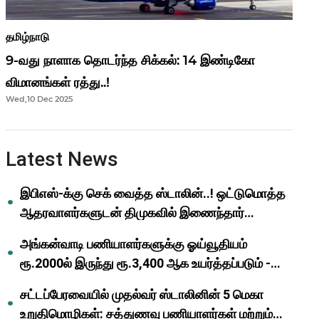
தமிழ்நாடு
9-வது நாளாக தொடர்ந்த சிக்கல்: 14 இண்டிகோ
விமானங்கள் ரத்து..!
Wed,10 Dec 2025
Latest News
இபிஎஸ்-க்கு செக் வைத்த ஸ்டாலின்..! ஒட்டுமொத்த
ஆதரவாளர்களுடன் திமுகவில் இணைந்தார்
ஓபிஎஸ்..!
அங்கன்வாடி பணியாளர்களுக்கு ஓய்வூதியம்
ரூ.2000ல் இருந்து ரூ.3,400 ஆக உயர்த்தப்படும் -
முதல்வர் மு.க.ஸ்டாலின்..!
சட்டப்பேரவையில் முதல்வர் ஸ்டாலினின் 5 மெகா
உறுதிமொழிகள்: சத்துணவு பணியாளர்கள் மற்றும்