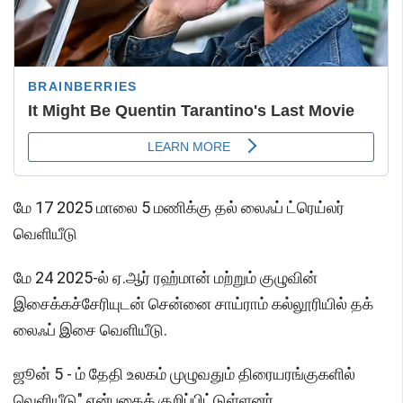
மே 17 2025 மாலை 5 மணிக்கு தல் லைஃப் ட்ரெய்லர்
வெளியீடு
மே 24 2025-ல் ஏ.ஆர் ரஹ்மான் மற்றும் குழுவின்
இசைக்கச்சேரியுடன் சென்னை சாய்ராம் கல்லூரியில் தக்
லைஃப் இசை வெளியீடு.
ஜூன் 5 - ம் தேதி உலகம் முழுவதும் திரையரங்குகளில்
வெளியீடு" என்பதைக் குறிப்பிட்டுள்ளனர்.