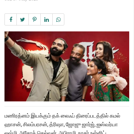
மணிரத்னம் இயக்கும் தக் லைஃப் திரைப்படத்தில் கமல்
ஹாசன், சிலம்பரசன், த்ரிஷா, ஜோஜு ஜார்ஜ், ஐஸ்வர்யா
லஷ்மி, அசோக் செல்வன், அபிராமி, நாசர் உள்ளிட்ட