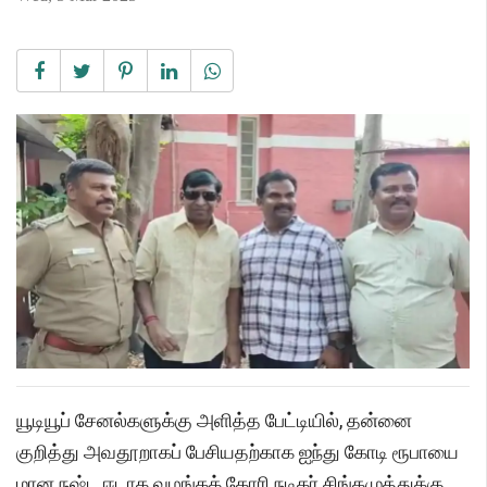
யூடியூப் சேனல்களுக்கு அளித்த பேட்டியில், தன்னை
குறித்து அவதூறாகப் பேசியதற்காக ஐந்து கோடி ரூபாயை
மான நஷ்ட ஈடாக வழங்கக் கோரி நடிகர் சிங்கமுத்துக்கு