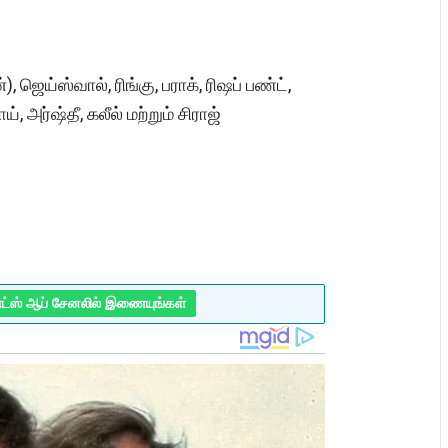
, ஜெய்ஸ்வால், ரிங்கு, பராக், ரிஷப் பண்ட்,
ய், அர்ஷ்தீ, கலீல் மற்றும் சிராஜ்
ாட்ஸ் ஆப் சேனலில் இணையுங்கள்