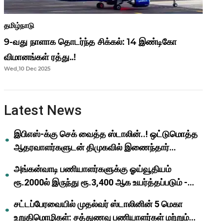
தமிழ்நாடு
9-வது நாளாக தொடர்ந்த சிக்கல்: 14 இண்டிகோ
விமானங்கள் ரத்து..!
Wed,10 Dec 2025
Latest News
இபிஎஸ்-க்கு செக் வைத்த ஸ்டாலின்..! ஒட்டுமொத்த
ஆதரவாளர்களுடன் திமுகவில் இணைந்தார்
ஓபிஎஸ்..!
அங்கன்வாடி பணியாளர்களுக்கு ஓய்வூதியம்
ரூ.2000ல் இருந்து ரூ.3,400 ஆக உயர்த்தப்படும் -
முதல்வர் மு.க.ஸ்டாலின்..!
சட்டப்பேரவையில் முதல்வர் ஸ்டாலினின் 5 மெகா
உறுதிமொழிகள்: சத்துணவு பணியாளர்கள் மற்றும்