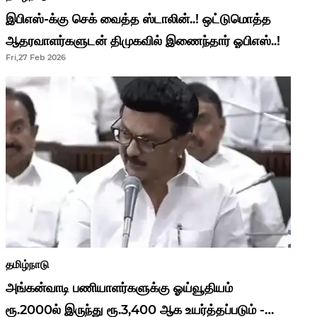
இபிஎஸ்-க்கு செக் வைத்த ஸ்டாலின்..! ஒட்டுமொத்த
ஆதரவாளர்களுடன் திமுகவில் இணைந்தார் ஓபிஎஸ்..!
Fri,27 Feb 2026
தமிழ்நாடு
அங்கன்வாடி பணியாளர்களுக்கு ஓய்வூதியம்
ரூ.2000ல் இருந்து ரூ.3,400 ஆக உயர்த்தப்படும் -