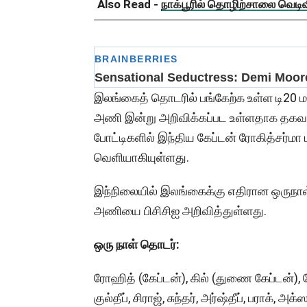
Also Read -
நாக்பூரில் தொழிற்சாலை வெடிவிப
இலங்கைத் தொடரில் பங்கேற்க உள்ள டி20 ம
அணி இன்று அறிவிக்கப்பட உள்ளதாக தகவல
போட்டிகளில் இந்திய கேப்டன் ரோகித்சர்மா 
வெளியாகியுள்ளது.
இந்நிலையில் இலங்கைக்கு எதிரான ஒருநாள
அணியை பிசிசிஐ அறிவித்துள்ளது.
ஒரு நாள் தொடர்:
ரோஹித் (கேப்டன்), கில் (துணை கேப்டன்), க
குல்தீப், சிராஜ், சுந்தர், அர்ஷ்தீப், பராக், அக்