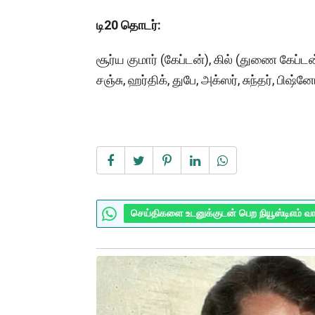
டி20 தொடர்:
சூர்ய குமார் (கேப்டன்), கில் (துணை கேப்டன்)
சஞ்சு, ஹர்திக், துபே, அக்ஸர், சுந்தர், பிஷ்னோ
செய்திகளை உடனுக்குடன் பெற நியூஸ்டிஎம் வ