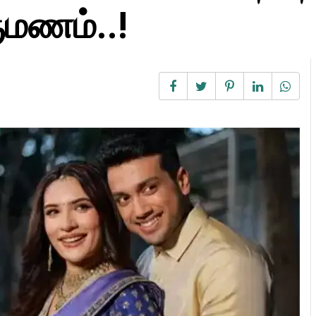
ுமணம்..!