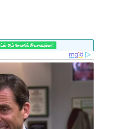
ாட்ஸ் ஆப் சேனலில் இணையுங்கள்