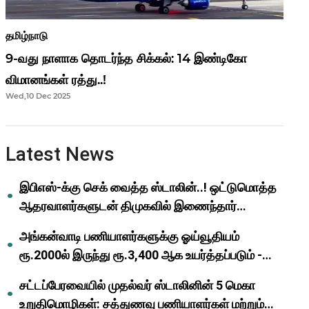
தமிழ்நாடு
9-வது நாளாக தொடர்ந்த சிக்கல்: 14 இண்டிகோ
விமானங்கள் ரத்து..!
Wed,10 Dec 2025
Latest News
இபிஎஸ்-க்கு செக் வைத்த ஸ்டாலின்..! ஒட்டுமொத்த
ஆதரவாளர்களுடன் திமுகவில் இணைந்தார்
ஓபிஎஸ்..!
அங்கன்வாடி பணியாளர்களுக்கு ஓய்வூதியம்
ரூ.2000ல் இருந்து ரூ.3,400 ஆக உயர்த்தப்படும் -
முதல்வர் மு.க.ஸ்டாலின்..!
சட்டப்பேரவையில் முதல்வர் ஸ்டாலினின் 5 மெகா
உறுதிமொழிகள்: சத்துணவு பணியாளர்கள் மற்றும்