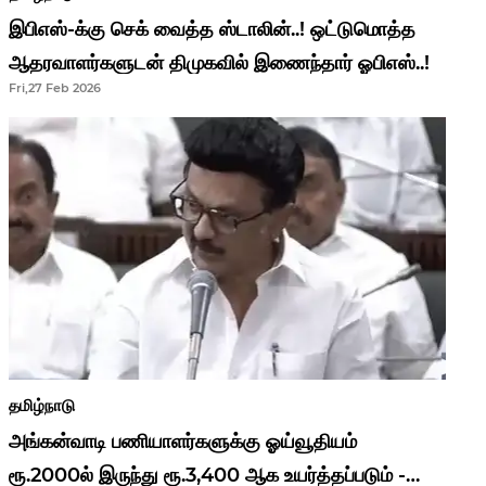
இபிஎஸ்-க்கு செக் வைத்த ஸ்டாலின்..! ஒட்டுமொத்த
ஆதரவாளர்களுடன் திமுகவில் இணைந்தார் ஓபிஎஸ்..!
Fri,27 Feb 2026
தமிழ்நாடு
அங்கன்வாடி பணியாளர்களுக்கு ஓய்வூதியம்
ரூ.2000ல் இருந்து ரூ.3,400 ஆக உயர்த்தப்படும் -