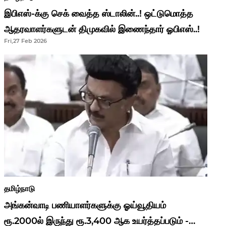
இபிஎஸ்-க்கு செக் வைத்த ஸ்டாலின்..! ஒட்டுமொத்த
ஆதரவாளர்களுடன் திமுகவில் இணைந்தார் ஓபிஎஸ்..!
Fri,27 Feb 2026
தமிழ்நாடு
அங்கன்வாடி பணியாளர்களுக்கு ஓய்வூதியம்
ரூ.2000ல் இருந்து ரூ.3,400 ஆக உயர்த்தப்படும் -