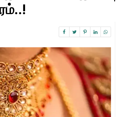
ம்..!