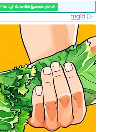
ாட்ஸ் ஆப் சேனலில் இணையுங்கள்