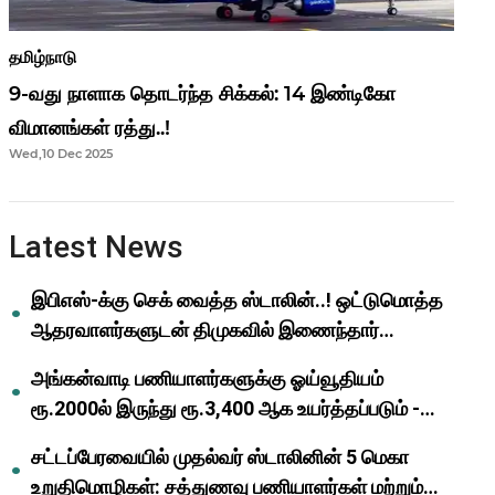
தமிழ்நாடு
9-வது நாளாக தொடர்ந்த சிக்கல்: 14 இண்டிகோ
விமானங்கள் ரத்து..!
Wed,10 Dec 2025
Latest News
இபிஎஸ்-க்கு செக் வைத்த ஸ்டாலின்..! ஒட்டுமொத்த
ஆதரவாளர்களுடன் திமுகவில் இணைந்தார்
ஓபிஎஸ்..!
அங்கன்வாடி பணியாளர்களுக்கு ஓய்வூதியம்
ரூ.2000ல் இருந்து ரூ.3,400 ஆக உயர்த்தப்படும் -
முதல்வர் மு.க.ஸ்டாலின்..!
சட்டப்பேரவையில் முதல்வர் ஸ்டாலினின் 5 மெகா
உறுதிமொழிகள்: சத்துணவு பணியாளர்கள் மற்றும்