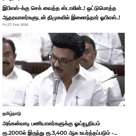
இபிஎஸ்-க்கு செக் வைத்த ஸ்டாலின்..! ஒட்டுமொத்த
ஆதரவாளர்களுடன் திமுகவில் இணைந்தார் ஓபிஎஸ்..!
Fri,27 Feb 2026
தமிழ்நாடு
அங்கன்வாடி பணியாளர்களுக்கு ஓய்வூதியம்
ரூ.2000ல் இருந்து ரூ.3,400 ஆக உயர்த்தப்படும் -