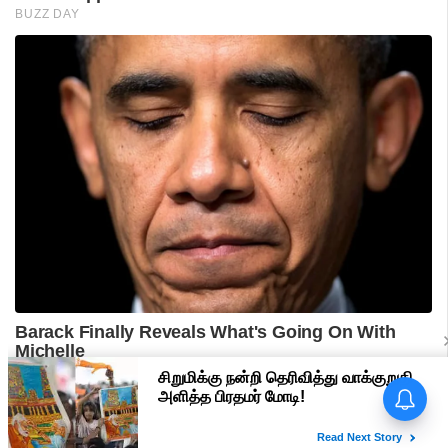
பிரதமர் மோடி வருகை -
மதுரையில் 'Go Back Modi'
போஸ்டர்களால் பரபரப்பு!