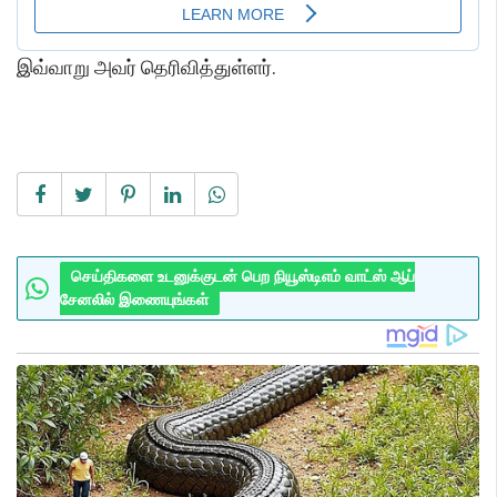
இவ்வாறு அவர் தெரிவித்துள்ளர்.
செய்திகளை உடனுக்குடன் பெற நியூஸ்டிஎம் வாட்ஸ் ஆப்
சேனலில் இணையுங்கள்