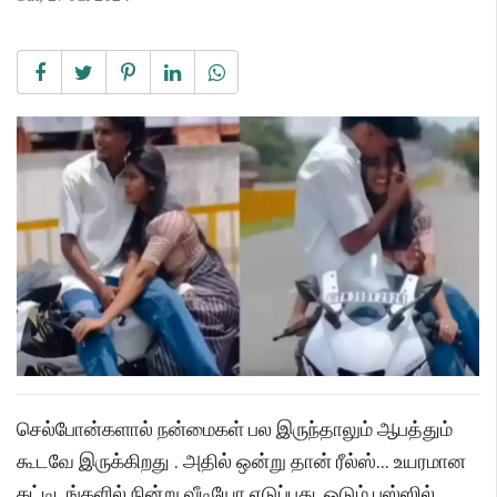
செல்போன்களால் நன்மைகள் பல இருந்தாலும் ஆபத்தும்
கூடவே இருக்கிறது . அதில் ஒன்று தான் ரீல்ஸ்... உயரமான
கட்டிடங்களில் நின்று வீடியோ எடுப்பது, ஓடும் பஸ்ஸில்,