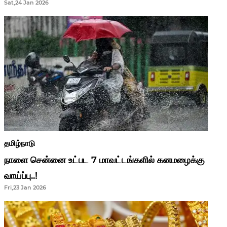
Sat,24 Jan 2026
ஆசிரியர்களுக்கு ஜாக்பாட்!
தமிழ்நாடு
நாளை சென்னை உட்பட 7 மாவட்டங்களில் கனமழைக்கு
வாய்ப்பு..!
Fri,23 Jan 2026