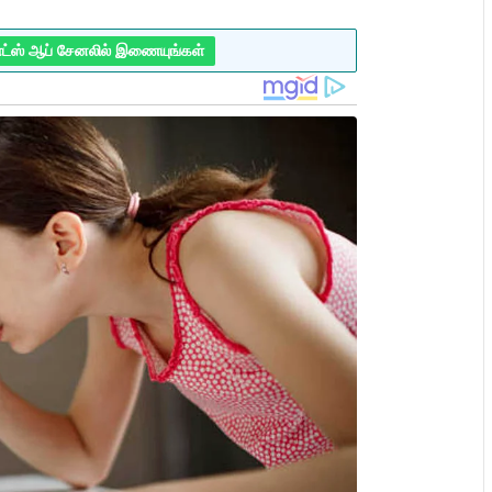
ாட்ஸ் ஆப் சேனலில் இணையுங்கள்