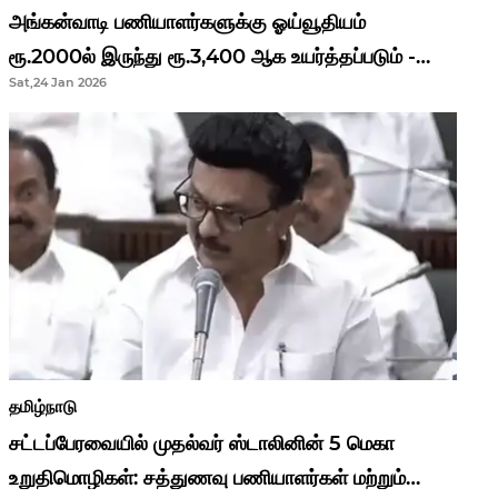
அங்கன்வாடி பணியாளர்களுக்கு ஓய்வூதியம்
ரூ.2000ல் இருந்து ரூ.3,400 ஆக உயர்த்தப்படும் -
Sat,24 Jan 2026
முதல்வர் மு.க.ஸ்டாலின்..!
தமிழ்நாடு
சட்டப்பேரவையில் முதல்வர் ஸ்டாலினின் 5 மெகா
உறுதிமொழிகள்: சத்துணவு பணியாளர்கள் மற்றும்