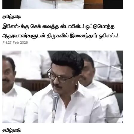
தமிழ்நாடு
இபிஎஸ்-க்கு செக் வைத்த ஸ்டாலின்..! ஒட்டுமொத்த
ஆதரவாளர்களுடன் திமுகவில் இணைந்தார் ஓபிஎஸ்..!
Fri,27 Feb 2026
தமிழ்நாடு