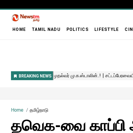
HOME
TAMIL NADU
POLITICS
LIFESTYLE
CI
Home
தமிழ்நாடு
தவெக-வை காப்பி அ