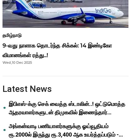
தமிழ்நாடு
9-வது நாளாக தொடர்ந்த சிக்கல்: 14 இண்டிகோ
விமானங்கள் ரத்து..!
Wed,10 Dec 2025
Latest News
இபிஎஸ்-க்கு செக் வைத்த ஸ்டாலின்..! ஒட்டுமொத்த
ஆதரவாளர்களுடன் திமுகவில் இணைந்தார்
ஓபிஎஸ்..!
அங்கன்வாடி பணியாளர்களுக்கு ஓய்வூதியம்
ரூ.2000ல் இருந்து ரூ.3,400 ஆக உயர்த்தப்படும் -