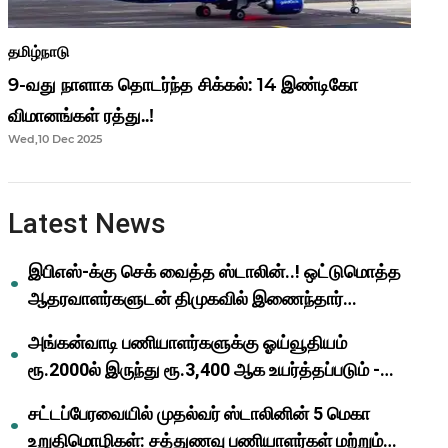
தமிழ்நாடு
9-வது நாளாக தொடர்ந்த சிக்கல்: 14 இண்டிகோ
விமானங்கள் ரத்து..!
Wed,10 Dec 2025
Latest News
இபிஎஸ்-க்கு செக் வைத்த ஸ்டாலின்..! ஒட்டுமொத்த
ஆதரவாளர்களுடன் திமுகவில் இணைந்தார்
ஓபிஎஸ்..!
அங்கன்வாடி பணியாளர்களுக்கு ஓய்வூதியம்
ரூ.2000ல் இருந்து ரூ.3,400 ஆக உயர்த்தப்படும் -
முதல்வர் மு.க.ஸ்டாலின்..!
சட்டப்பேரவையில் முதல்வர் ஸ்டாலினின் 5 மெகா
உறுதிமொழிகள்: சத்துணவு பணியாளர்கள் மற்றும்