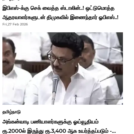
இபிஎஸ்-க்கு செக் வைத்த ஸ்டாலின்..! ஒட்டுமொத்த
ஆதரவாளர்களுடன் திமுகவில் இணைந்தார் ஓபிஎஸ்..!
Fri,27 Feb 2026
தமிழ்நாடு
அங்கன்வாடி பணியாளர்களுக்கு ஓய்வூதியம்
ரூ.2000ல் இருந்து ரூ.3,400 ஆக உயர்த்தப்படும் -