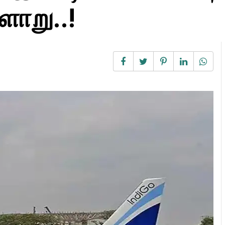
ளாறு..!