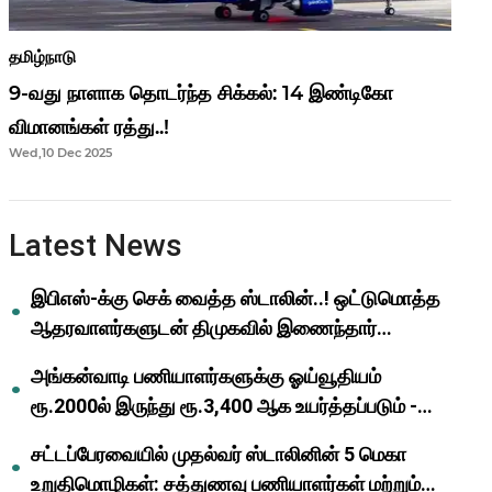
தமிழ்நாடு
9-வது நாளாக தொடர்ந்த சிக்கல்: 14 இண்டிகோ
விமானங்கள் ரத்து..!
Wed,10 Dec 2025
Latest News
இபிஎஸ்-க்கு செக் வைத்த ஸ்டாலின்..! ஒட்டுமொத்த
ஆதரவாளர்களுடன் திமுகவில் இணைந்தார்
ஓபிஎஸ்..!
அங்கன்வாடி பணியாளர்களுக்கு ஓய்வூதியம்
ரூ.2000ல் இருந்து ரூ.3,400 ஆக உயர்த்தப்படும் -
முதல்வர் மு.க.ஸ்டாலின்..!
சட்டப்பேரவையில் முதல்வர் ஸ்டாலினின் 5 மெகா
உறுதிமொழிகள்: சத்துணவு பணியாளர்கள் மற்றும்