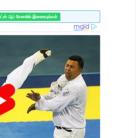
ாட்ஸ் ஆப் சேனலில் இணையுங்கள்