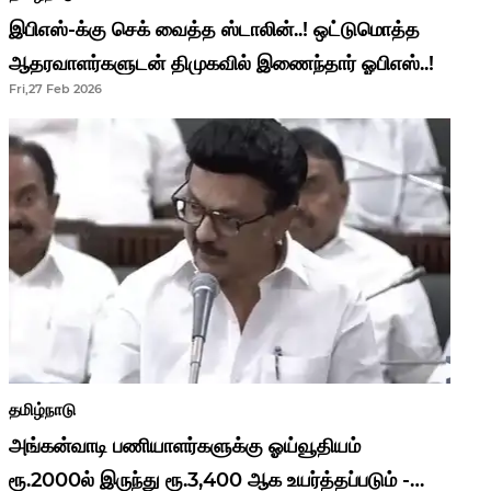
இபிஎஸ்-க்கு செக் வைத்த ஸ்டாலின்..! ஒட்டுமொத்த
ஆதரவாளர்களுடன் திமுகவில் இணைந்தார் ஓபிஎஸ்..!
Fri,27 Feb 2026
தமிழ்நாடு
அங்கன்வாடி பணியாளர்களுக்கு ஓய்வூதியம்
ரூ.2000ல் இருந்து ரூ.3,400 ஆக உயர்த்தப்படும் -