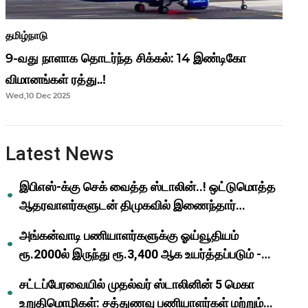
தமிழ்நாடு
9-வது நாளாக தொடர்ந்த சிக்கல்: 14 இண்டிகோ
விமானங்கள் ரத்து..!
Wed,10 Dec 2025
Latest News
இபிஎஸ்-க்கு செக் வைத்த ஸ்டாலின்..! ஒட்டுமொத்த
ஆதரவாளர்களுடன் திமுகவில் இணைந்தார்
ஓபிஎஸ்..!
அங்கன்வாடி பணியாளர்களுக்கு ஓய்வூதியம்
ரூ.2000ல் இருந்து ரூ.3,400 ஆக உயர்த்தப்படும் -
முதல்வர் மு.க.ஸ்டாலின்..!
சட்டப்பேரவையில் முதல்வர் ஸ்டாலினின் 5 மெகா
உறுதிமொழிகள்: சத்துணவு பணியாளர்கள் மற்றும்