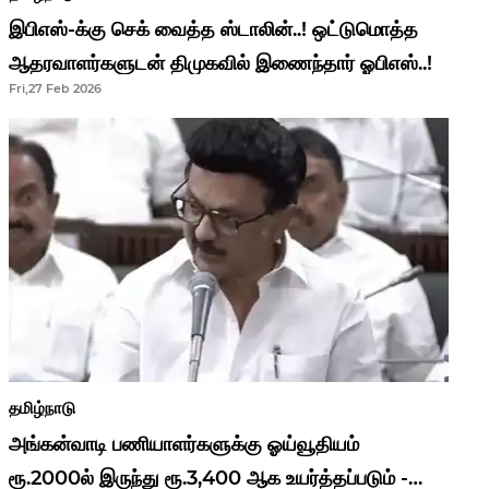
இபிஎஸ்-க்கு செக் வைத்த ஸ்டாலின்..! ஒட்டுமொத்த
ஆதரவாளர்களுடன் திமுகவில் இணைந்தார் ஓபிஎஸ்..!
Fri,27 Feb 2026
தமிழ்நாடு
அங்கன்வாடி பணியாளர்களுக்கு ஓய்வூதியம்
ரூ.2000ல் இருந்து ரூ.3,400 ஆக உயர்த்தப்படும் -