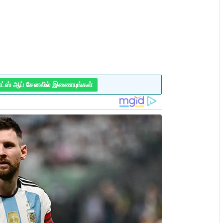
ாட்ஸ் ஆப் சேனலில் இணையுங்கள்