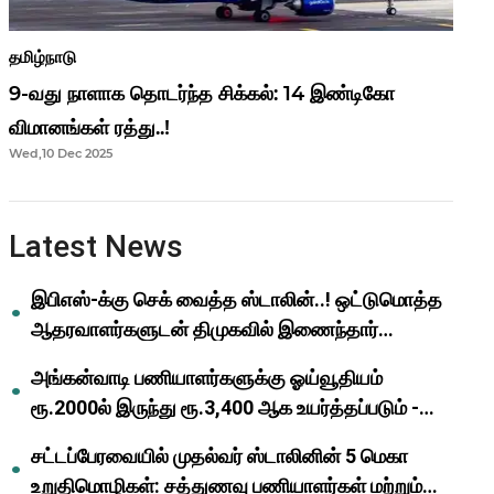
தமிழ்நாடு
9-வது நாளாக தொடர்ந்த சிக்கல்: 14 இண்டிகோ
விமானங்கள் ரத்து..!
Wed,10 Dec 2025
Latest News
இபிஎஸ்-க்கு செக் வைத்த ஸ்டாலின்..! ஒட்டுமொத்த
ஆதரவாளர்களுடன் திமுகவில் இணைந்தார்
ஓபிஎஸ்..!
அங்கன்வாடி பணியாளர்களுக்கு ஓய்வூதியம்
ரூ.2000ல் இருந்து ரூ.3,400 ஆக உயர்த்தப்படும் -
முதல்வர் மு.க.ஸ்டாலின்..!
சட்டப்பேரவையில் முதல்வர் ஸ்டாலினின் 5 மெகா
உறுதிமொழிகள்: சத்துணவு பணியாளர்கள் மற்றும்