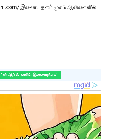
ndelhi.com/ இணையதளம் மூலம் ஆன்லைனில்
ாட்ஸ் ஆப் சேனலில் இணையுங்கள்