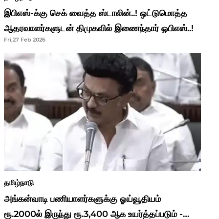
இபிஎஸ்-க்கு செக் வைத்த ஸ்டாலின்..! ஒட்டுமொத்த
ஆதரவாளர்களுடன் திமுகவில் இணைந்தார் ஓபிஎஸ்..!
Fri,27 Feb 2026
தமிழ்நாடு
அங்கன்வாடி பணியாளர்களுக்கு ஓய்வூதியம்
ரூ.2000ல் இருந்து ரூ.3,400 ஆக உயர்த்தப்படும் -