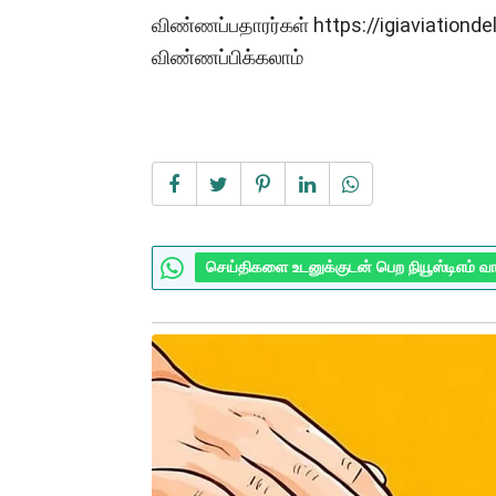
விண்ணப்பதாரர்கள் https://igiaviatio
விண்ணப்பிக்கலாம்
செய்திகளை உடனுக்குடன் பெற நியூஸ்டிஎம் வ